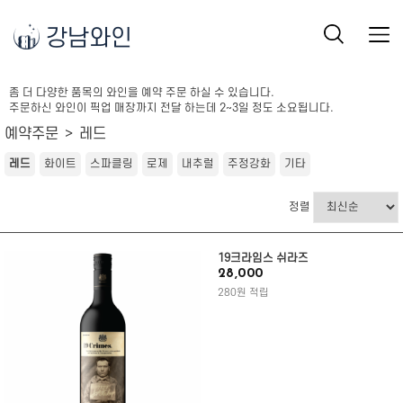
강남와인
좀 더 다양한 품목의 와인을 예약 주문 하실 수 있습니다.
주문하신 와인이 픽업 매장까지 전달 하는데 2~3일 정도 소요됩니다.
예약주문
레드
레드
화이트
스파클링
로제
내추럴
주정강화
기타
정렬
19크라임스 쉬라즈
28,000
280원 적립