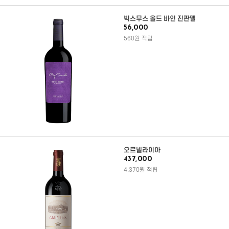
빅스무스 올드 바인 진판델
56,000
560원 적립
오르넬라이아
437,000
4,370원 적립