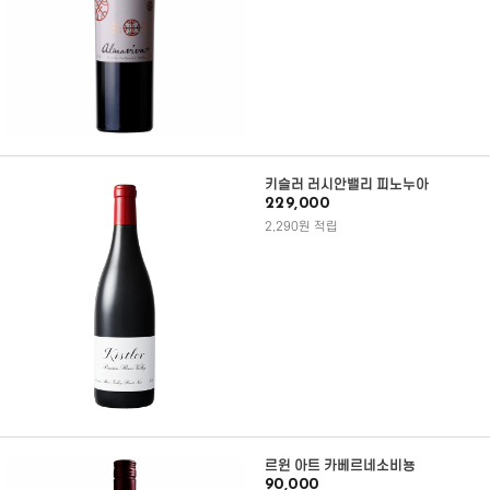
키슬러 러시안밸리 피노누아
229,000
2,290원 적립
르윈 아트 카베르네소비뇽
90,000