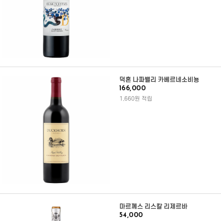
덕혼 나파밸리 카베르네소비뇽
166,000
1,660원 적립
마르께스 리스칼 리제르바
54,000