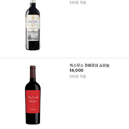
540원 적립
빅스무스 까베르네 쇼비뇽
56,000
560원 적립