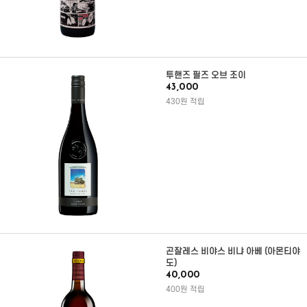
투핸즈 필즈 오브 조이
43,000
430원 적립
곤잘레스 비야스 비냐 아베 (아몬티야
도)
40,000
400원 적립