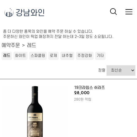
강남와인
좀 더 다양한 품목의 와인을 예약 주문 하실 수 있습니다.
주문하신 와인이 픽업 매장까지 전달 하는데 2~3일 정도 소요됩니다.
예약주문
레드
레드
화이트
스파클링
로제
내추럴
주정강화
기타
정렬
19크라임스 쉬라즈
28,000
280원 적립