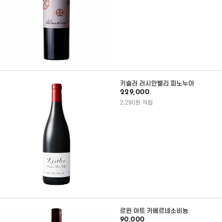
키슬러 러시안밸리 피노누아
229,000
2,290원 적립
르윈 아트 카베르네소비뇽
90,000