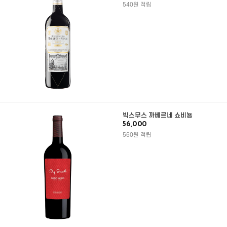
540원 적립
빅스무스 까베르네 쇼비뇽
56,000
560원 적립