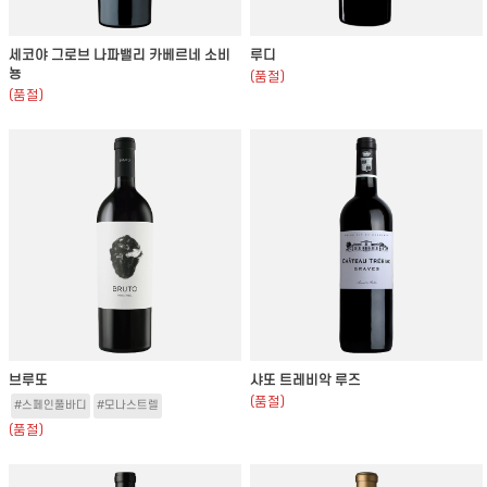
세코야 그로브 나파밸리 카베르네 소비
루디
뇽
(품절)
(품절)
브루또
샤또 트레비악 루즈
(품절)
#스페인풀바디
#모나스트렐
(품절)