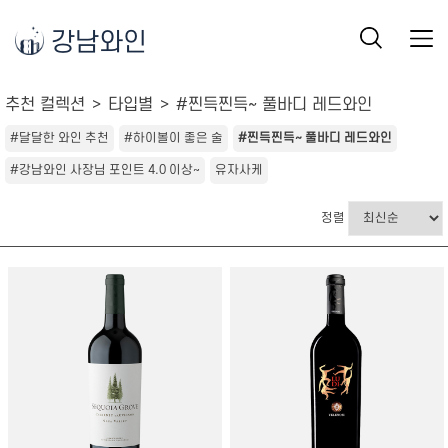
강남와인
추천 컬렉션
타입별
#찐득찐득~ 풀바디 레드와인
#달달한 와인 추천
#하이볼이 좋은 술
#찐득찐득~ 풀바디 레드와인
#강남와인 사장님 포인트 4.0 이상~
유자사케
정렬