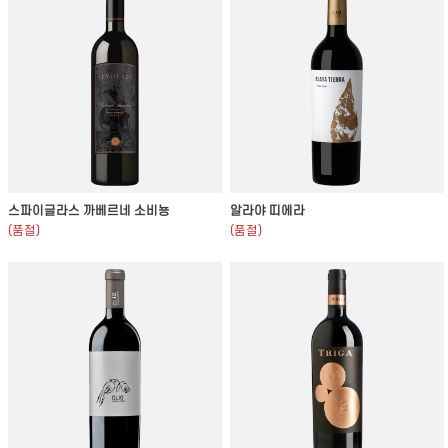
스파이글라스 까베르네 소비뇽
알라야 띠에라
(품절)
(품절)