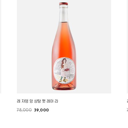
레 쟈뎅 앙 샹탕 펫 레아 라
78,000
39,000