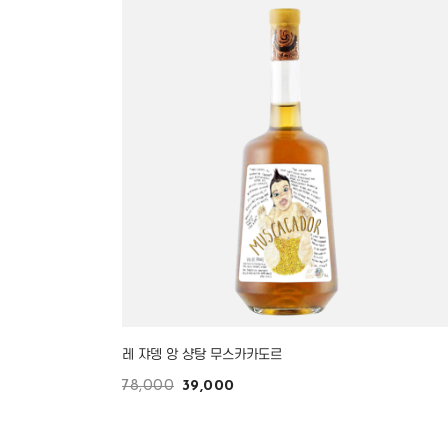
레 쟈뎅 앙 샹탕 무스카카도르
78,000
39,000