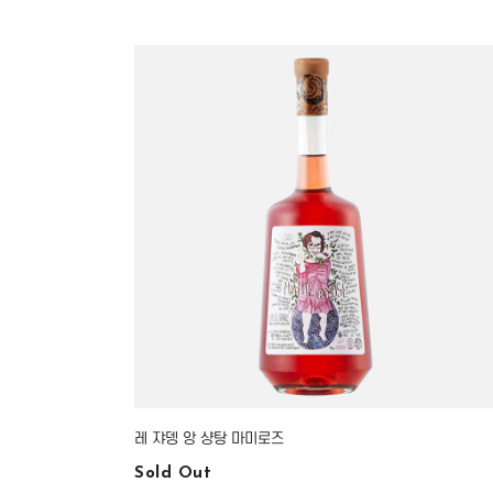
레 쟈뎅 앙 샹탕 마미로즈
Sold Out