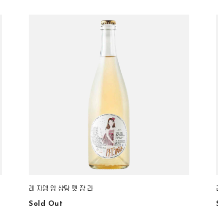
레 쟈뎅 앙 샹탕 펫 쟝 라
Sold Out