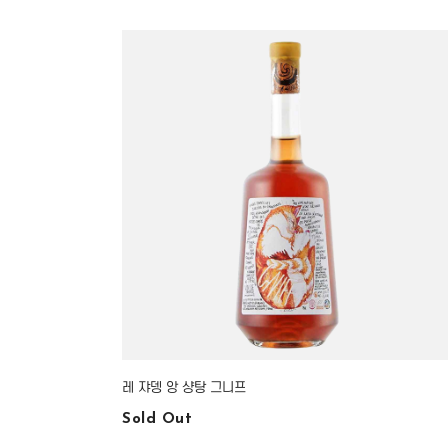
레 쟈뎅 앙 샹탕 그니프
Sold Out