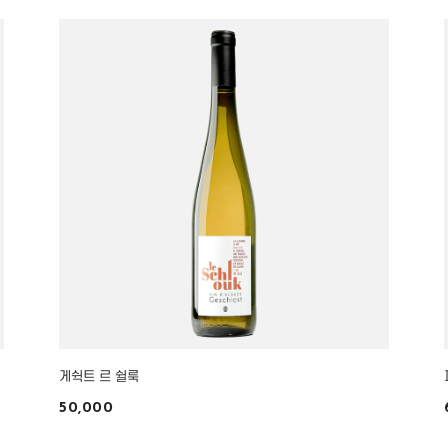
게쉭트 르 쉴룩
50,000