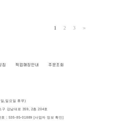
1
2
3
>>
방침
픽업매장안내
주문조회
 (공휴일,일요일 휴무)
 강남대로 359, 2층 204호
: 535-85-01889
[사업자 정보 확인]