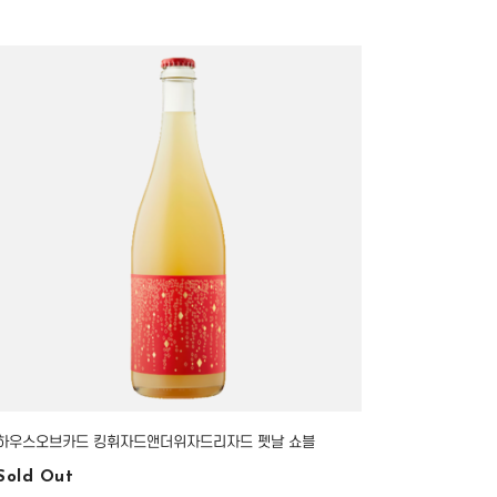
하우스오브카드 킹휘자드앤더위자드리자드 펫날 쇼블
Sold Out