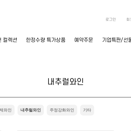
로그인
회
천 컬렉션
한정수량 특가상품
예약주문
기업특판/선
내추럴와인
제와인
내추럴와인
주정강화와인
기타