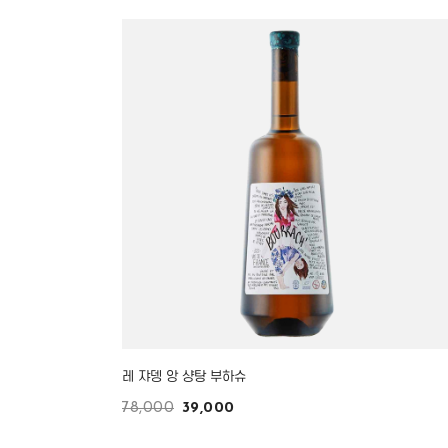
레 쟈뎅 앙 샹탕 부하슈
78,000
39,000