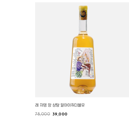
레 쟈뎅 앙 샹탕 알아이쥐더블유
78,000
39,000