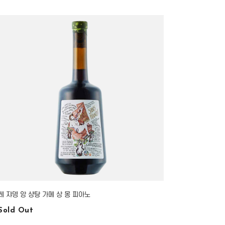
레 쟈뎅 앙 샹탕 가메 상 몽 피아노
Sold Out