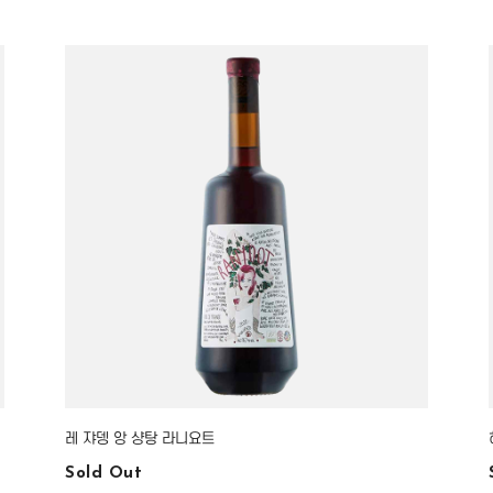
레 쟈뎅 앙 샹탕 라니요트
Sold Out