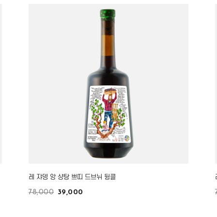
레 쟈뎅 앙 샹탕 쁘띠 드브뉘 뒹클
78,000
39,000