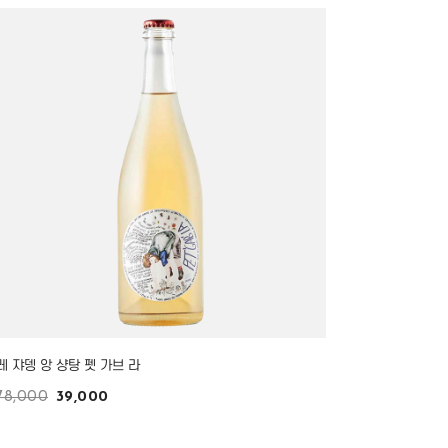
레 쟈뎅 앙 샹탕 펫 가브 라
78,000
39,000