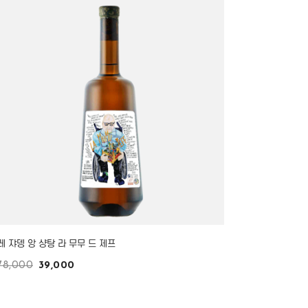
레 쟈뎅 앙 샹탕 라 무무 드 제프
78,000
39,000