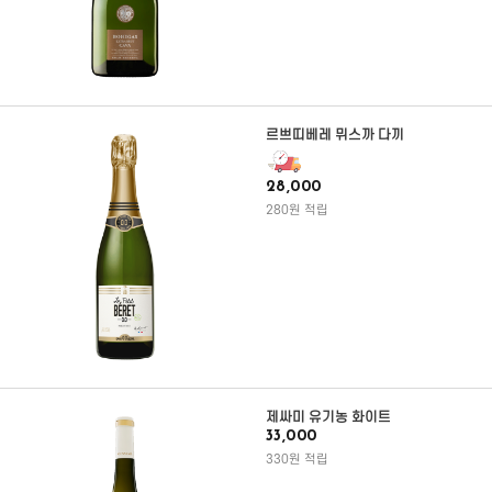
르쁘띠베레 뮈스까 다끼
28,000
280원 적립
제싸미 유기농 화이트
33,000
330원 적립