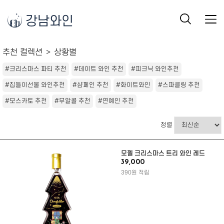
강남와인
추천 컬렉션
상황별
#크리스마스 파티 추천
#데이트 와인 추천
#피크닉 와인추천
#집들이선물 와인추천
#샴페인 추천
#화이트와인
#스파클링 추천
#모스카토 추천
#무알콜 추천
#연예인 추천
정렬
모젤 크리스마스 트리 와인 레드
39,000
390원 적립