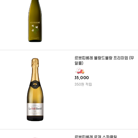
르쁘띠베레 블랑드블랑 프리미엄 (무
알콜)
35,000
350원 적립
르쁘띠베레 로제 스파클링