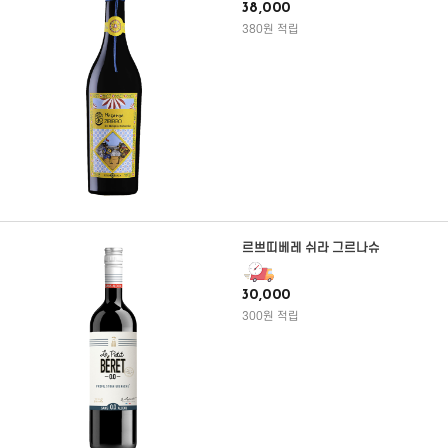
38,000
380원 적립
르쁘띠베레 쉬라 그르나슈
30,000
300원 적립