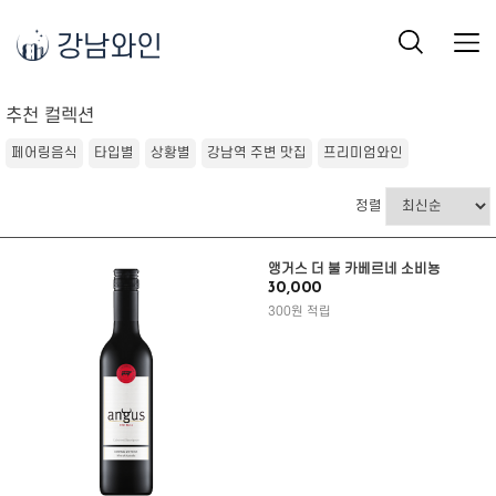
강남와인
추천 컬렉션
페어링음식
타입별
상황별
강남역 주변 맛집
프리미엄와인
정렬
앵거스 더 불 카베르네 소비뇽
30,000
300원 적립