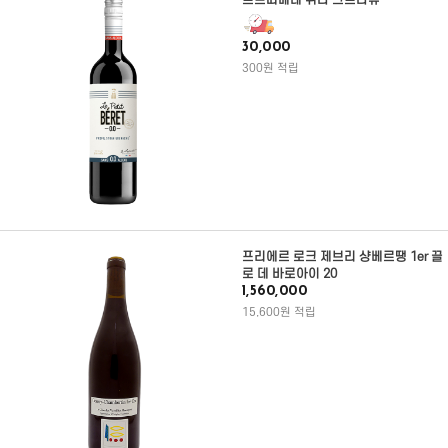
르쁘띠베레 쉬라 그르나슈
30,000
300원 적립
프리에르 로크 제브리 샹베르땡 1er 끌
로 데 바로아이 20
1,560,000
15,600원 적립