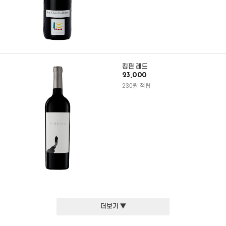
킹핀 레드
23,000
230원 적립
더보기 ▼