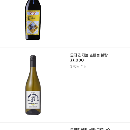
모지 리저브 쇼비뇽 블랑
37,000
370원 적립