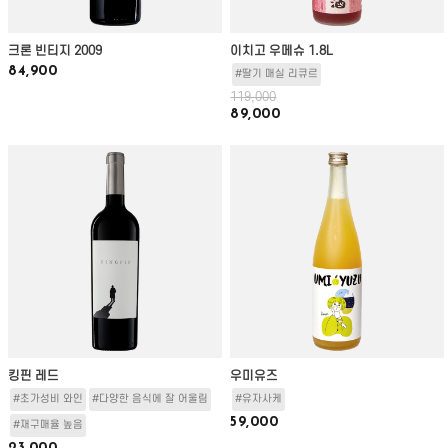
크론 빈티지 2009
이치고 우메슈 1.8L
84,900
#딸기 매실 리큐르
119,000
89,000
킹핀 레드
우미유즈
#초가성비 와인
#다양한 음식에 잘 어울림
#유자사케
59,000
#재구매율 높음