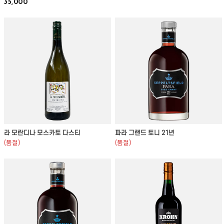
35,000
라 모란디나 모스카토 다스티
파라 그랜드 토니 21년
(품절)
(품절)