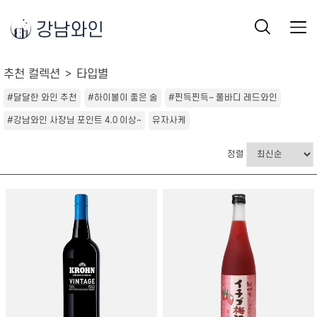
강남와인
추천 컬렉션
타입별
#달달한 와인 추천
#하이볼이 좋은 술
#찐득찐득~ 풀바디 레드와인
#강남와인 사장님 포인트 4.0 이상~
유자사케
정렬