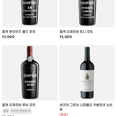
콥케 텐이어즈 올드 포트
콥케 리제르바 토니 포트
53,000
35,000
콥케 리제르바 루비 포트
세코야 그로브 나파밸리 카베르네 소비
뇽
달달
하지만,한번에 훅
(품절)