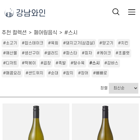
강남와인
추천 컬렉션
페어링음식
#스시
#소고기
#찹스테이크
#육회
#돼지고기(삼겹살)
#양고기
#치킨
#해산물
#생선구이
#샐러드
#파스타
#피자
#케이크
#초콜렛
#디저트
#떡볶이
#곱창
#족발
#탕수육
#스시
#감바스
#매콤요리
#샌드위치
#순대
#참치
#장어
#빼빼로
정렬