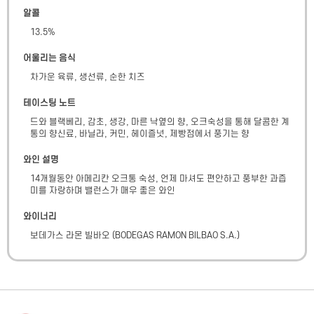
알콜
13.5
%
어울리는 음식
차가운 육류, 생선류, 순한 치즈
테이스팅 노트
드와 블랙베리, 감초, 생강, 마른 낙옆의 향, 오크숙성을 통해 달콤한 계
통의 향신료, 바닐라, 커민, 헤이즐넛, 제빵점에서 풍기는 향
와인 설명
14개월동안 아메리칸 오크통 숙성, 언제 마셔도 편안하고 풍부한 과즙
미를 자랑하며 밸런스가 매우 좋은 와인
와이너리
보데가스 라몬 빌바오
(
BODEGAS RAMON BILBAO S.A.
)