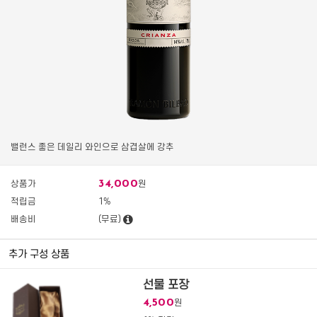
밸런스 좋은 데일리 와인으로 삼겹살에 강추
34,000
상품가
원
적립금
1%
배송비
(무료)
추가 구성 상품
선물 포장
4,500
원