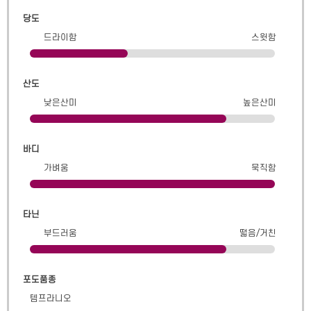
당도
드라이함
스윗함
산도
낮은산미
높은산미
바디
가벼움
묵직함
타닌
부드러움
떫음/거친
포도품종
템프라니오