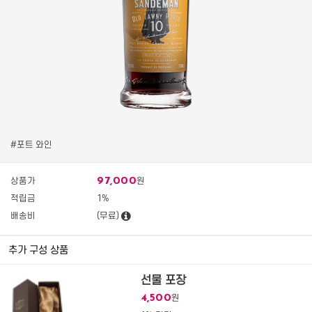
#포트 와인
97,000
상품가
원
적립금
1%
배송비
(무료)
추가 구성 상품
선물 포장
4,500
원