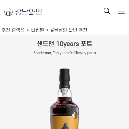
강남와인
추천 컬렉션
타입별
#달달한 와인 추천
샌드맨 10years 포트
Sandeman, Ten years Old Tawny porto