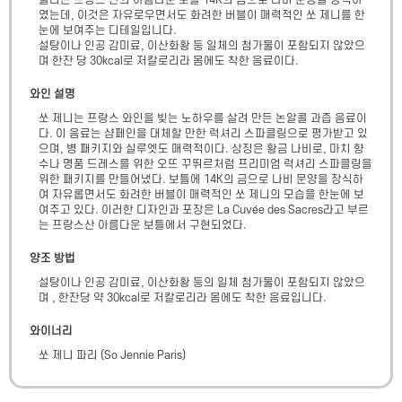
불리는 프랑스 산의 아름다운 보틀 14K의 금으로 나비 문양을 장식하
였는데, 이것은 자유로우면서도 화려한 버블이 매력적인 쏘 제니를 한 
눈에 보여주는 디테일입니다.

설탕이나 인공 감미료, 이산화황 등 일체의 첨가물이 포함되지 않았으
며 한잔 당 30kcal로 저칼로리라 몸에도 착한 음료이다.
와인 설명
쏘 제니는 프랑스 와인을 빚는 노하우를 살려 만든 논알콜 과즙 음료이
다. 이 음료는 샴페인을 대체할 만한 럭셔리 스파클링으로 평가받고 있
으며, 병 패키지와 실루엣도 매력적이다. 상징은 황금 나비로, 마치 향
수나 명품 드레스를 위한 오뜨 꾸뛰르처럼 프리미엄 럭셔리 스파클링을 
위한 패키지를 만들어냈다. 보틀에 14K의 금으로 나비 문양을 장식하
여 자유롭면서도 화려한 버블이 매력적인 쏘 제니의 모습을 한눈에 보
여주고 있다. 이러한 디자인과 포장은 La Cuvée des Sacres라고 부르
는 프랑스산 아름다운 보틀에서 구현되었다.
양조 방법
설탕이나 인공 감미료, 이산화황 등의 일체 첨가물이 포함되지 않았으
며 , 한잔당 약 30kcal로 저칼로리라 몸에도 착한 음료입니다.
와이너리
쏘 제니 파리
(
So Jennie Paris
)