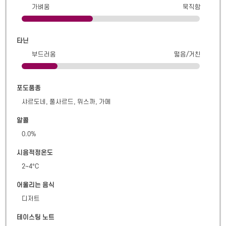
가벼움
묵직함
타닌
부드러움
떫음/거친
포도품종
샤르도네, 풀사르드, 뮈스까, 가메
알콜
0.0
%
시음적정온도
2~4°C
어울리는 음식
디저트
테이스팅 노트