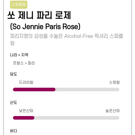
스파클링
쏘 제니 파리 로제
(
So Jennie Paris Rose
)
파리지앵의 감성을 수놓은 Alcohol-Free 럭셔리 스파클
링
나라 > 지역
프랑스
>
파리
당도
드라이함
스윗함
산도
낮은산미
높은산미
바디