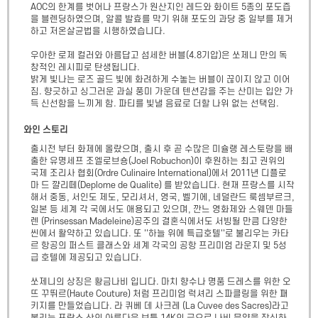
AOC의 한계를 벗어나 프랑스가 원산지인 레드와 화이트 5종의 포도즙
을 블렌딩하였으며, 알콜 발효를 막기 위해 포도의 과당 중 일부를 제거
하고 저온살균법을 시행하였습니다.

우아한 로제 컬러와 아름답고 섬세한 버블(4.8기압)은 쏘제니 만의 독
창적인 레시피로 탄생됩니다.

밝게 빛나는 로즈 골드 빛에 화려하게 수놓는 버블이 끊이지 않고 이어
짐. 향긋하고 싱그러운 과실 풍미 가운데 텐션감을 주는 산미는 입안 가
득 신선함을 느끼게 함. 파티를 빛낼 음료로 더할 나위 없는 선택임.
와인 스토리
출시전 부터 화제에 올랐으며, 출시 후 곧 수많은 미슐랭 레스토랑을 배
출한 유명세프 조엘로브숑(Joel Robuchon)이 후원하는 최고 권위의 
국제 조리사 협회(Ordre Culinaire International)에서 2011년 디플로
마 드 꺌리떼(Deplome de Qualite) 를 받았습니다. 현재 프랑스를 시작
해서 중동, 서인도 제도, 모리셔서, 영국, 벨기에, 네덜란드 룩셈부르크, 
일본 등 세계 각 국에서도 애용되고 있으며, 깐느 영화제와 스웨덴 마들
렌 (Prinsessan Madeleine)공주의 결혼식에서도 서빙될 만큼 다양한 
씬에서 활약하고 있습니다. 또 ''하늘 위에 특급호텔''로 불리우는 카타
르 항공의 퍼스트 클래스와 세계 각국의 공항 프리미엄 라운지 및 5성
급 호텔에 제공되고 있습니다.

쏘제니의 상징은 황금나비 입니다. 마치 향수나 명품 드레스를 위한 오
뜨 꾸뛰르(Haute Couture) 처럼 프리미엄 럭셔리 스파클링을 위한 패
키지를 만들었습니다. 라 퀴베 데 사크레 (La Cuvee des Sacres)라고 