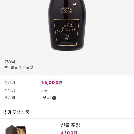
750ml
#무알콜 스파클링
56,000
상품가
원
적립금
1%
배송비
(무료)
추가 구성 상품
선물 포장
4,500
원