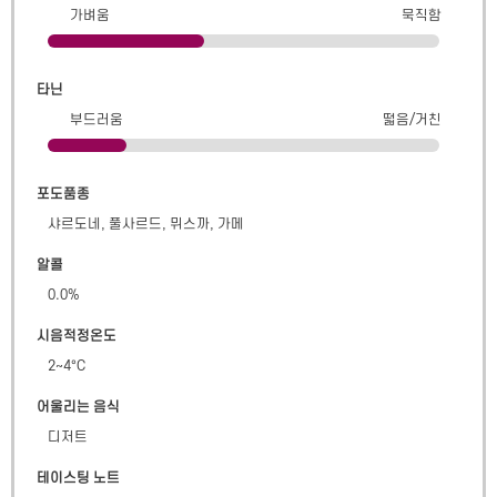
가벼움
묵직함
타닌
부드러움
떫음/거친
포도품종
샤르도네, 풀사르드, 뮈스까, 가메
알콜
0.0
%
시음적정온도
2~4°C
어울리는 음식
디저트
테이스팅 노트