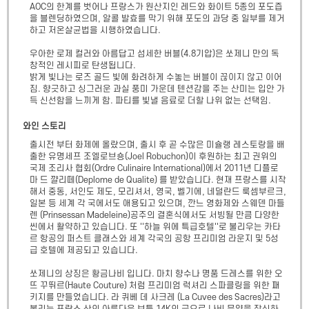
AOC의 한계를 벗어나 프랑스가 원산지인 레드와 화이트 5종의 포도즙
을 블렌딩하였으며, 알콜 발효를 막기 위해 포도의 과당 중 일부를 제거
하고 저온살균법을 시행하였습니다.

우아한 로제 컬러와 아름답고 섬세한 버블(4.8기압)은 쏘제니 만의 독
창적인 레시피로 탄생됩니다.

밝게 빛나는 로즈 골드 빛에 화려하게 수놓는 버블이 끊이지 않고 이어
짐. 향긋하고 싱그러운 과실 풍미 가운데 텐션감을 주는 산미는 입안 가
득 신선함을 느끼게 함. 파티를 빛낼 음료로 더할 나위 없는 선택임.
와인 스토리
출시전 부터 화제에 올랐으며, 출시 후 곧 수많은 미슐랭 레스토랑을 배
출한 유명세프 조엘로브숑(Joel Robuchon)이 후원하는 최고 권위의 
국제 조리사 협회(Ordre Culinaire International)에서 2011년 디플로
마 드 꺌리떼(Deplome de Qualite) 를 받았습니다. 현재 프랑스를 시작
해서 중동, 서인도 제도, 모리셔서, 영국, 벨기에, 네덜란드 룩셈부르크, 
일본 등 세계 각 국에서도 애용되고 있으며, 깐느 영화제와 스웨덴 마들
렌 (Prinsessan Madeleine)공주의 결혼식에서도 서빙될 만큼 다양한 
씬에서 활약하고 있습니다. 또 ''하늘 위에 특급호텔''로 불리우는 카타
르 항공의 퍼스트 클래스와 세계 각국의 공항 프리미엄 라운지 및 5성
급 호텔에 제공되고 있습니다.

쏘제니의 상징은 황금나비 입니다. 마치 향수나 명품 드레스를 위한 오
뜨 꾸뛰르(Haute Couture) 처럼 프리미엄 럭셔리 스파클링을 위한 패
키지를 만들었습니다. 라 퀴베 데 사크레 (La Cuvee des Sacres)라고 