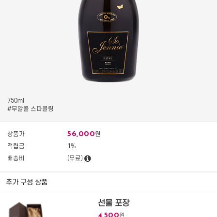
750ml
#무알콜 스파클링
56,000
상품가
원
적립금
1%
배송비
(무료)
추가 구성 상품
선물 포장
4,500
원