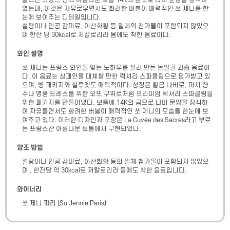
불리는 프랑스 산의 아름다운 보틀 14K의 금으로 나비 문양을 장식하
였는데, 이것은 자유로우면서도 화려한 버블이 매력적인 쏘 제니를 한 
눈에 보여주는 디테일입니다.

설탕이나 인공 감미료, 이산화황 등 일체의 첨가물이 포함되지 않았으
며 한잔 당 30kcal로 저칼로리라 몸에도 착한 음료이다.
와인 설명
쏘 제니는 프랑스 와인을 빚는 노하우를 살려 만든 논알콜 과즙 음료이
다. 이 음료는 샴페인을 대체할 만한 럭셔리 스파클링으로 평가받고 있
으며, 병 패키지와 실루엣도 매력적이다. 상징은 황금 나비로, 마치 향
수나 명품 드레스를 위한 오뜨 꾸뛰르처럼 프리미엄 럭셔리 스파클링을 
위한 패키지를 만들어냈다. 보틀에 14K의 금으로 나비 문양을 장식하
여 자유롭면서도 화려한 버블이 매력적인 쏘 제니의 모습을 한눈에 보
여주고 있다. 이러한 디자인과 포장은 La Cuvée des Sacres라고 부르
는 프랑스산 아름다운 보틀에서 구현되었다.
양조 방법
설탕이나 인공 감미료, 이산화황 등의 일체 첨가물이 포함되지 않았으
며 , 한잔당 약 30kcal로 저칼로리라 몸에도 착한 음료입니다.
와이너리
쏘 제니 파리
(
So Jennie Paris
)