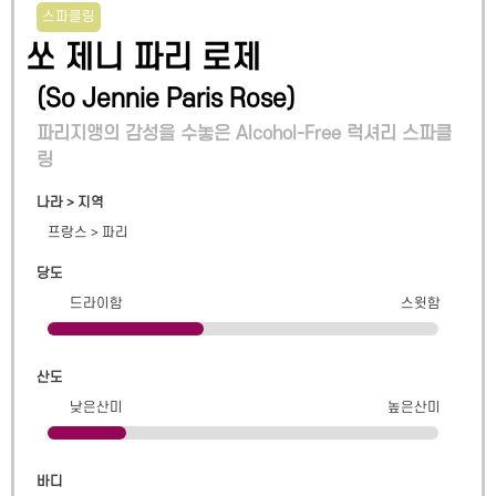
스파클링
쏘 제니 파리 로제
(
So Jennie Paris Rose
)
파리지앵의 감성을 수놓은 Alcohol-Free 럭셔리 스파클
링
나라 > 지역
프랑스
>
파리
당도
드라이함
스윗함
산도
낮은산미
높은산미
바디