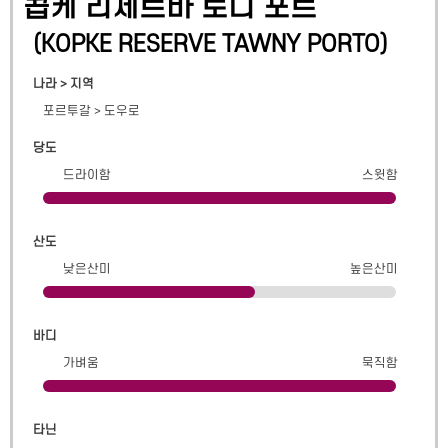
콥케 리제르바 토니 포트
(
KOPKE RESERVE TAWNY PORTO
)
나라 > 지역
포르투갈
>
도우로
당도
드라이함
스윗함
산도
낮은산미
높은산미
바디
가벼움
묵직함
타닌