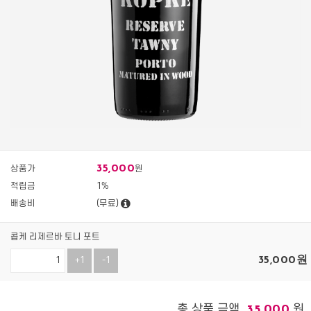
35,000
상품가
원
적립금
1%
배송비
(무료)
콥케 리제르바 토니 포트
35,000
원
+1
-1
총 상품 금액
원
35,000