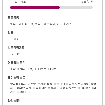
부드러움
떫음/거친
포도품종
또우리가 나씨오날, 또우리가 프랑카, 띤따 호리스
알콜
19.5
%
시음적정온도
12~14°C
어울리는 음식
호박 밀푀유, 머핀, 배, 타르트, 디저트
테이스팅 노트
황금색 테두리가 있는 브라운 색상. 바닐라의 미묘한 노트와 함께 강력
하고 풍부한 부케. 미각에서는 복잡하고 균형 잡혀 있으며 섬세한 마무
리가 특징입니다.
와인 설명