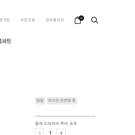
0
원가입
주문조회
마이페이지
물세트
달달
하지만,한번에 훅
콥케 리제르바 루비 포트