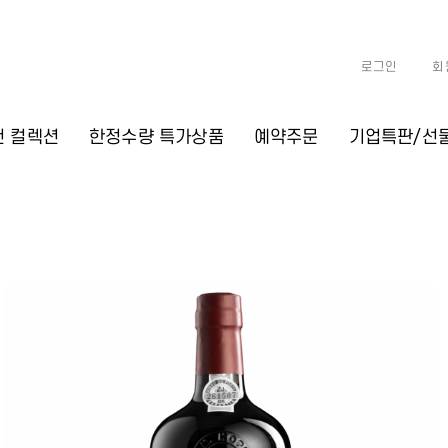
로그인
회
천 컬렉션
한정수량 특가상품
예약주문
기업특판/선