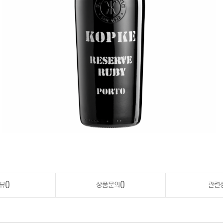
뷰
()
상품문의
()
관련