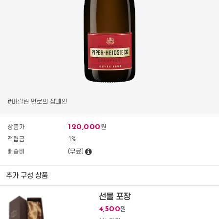
#마릴린 먼로의 샴페인
120,000
상품가
원
적립금
1%
배송비
(무료)
추가 구성 상품
선물 포장
4,500
원