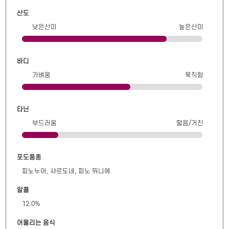
산도
낮은산미
높은산미
바디
가벼움
묵직함
타닌
부드러움
떫음/거친
포도품종
피노누아, 샤르도네, 피노 뮈니에
알콜
12.0
%
어울리는 음식