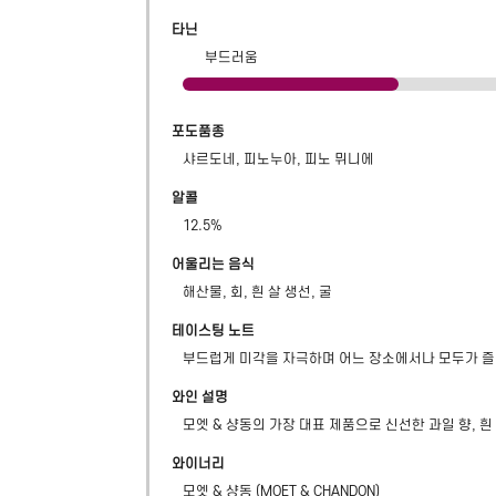
타닌
부드러움
포도품종
샤르도네, 피노누아, 피노 뮈니에
알콜
12.5
%
어울리는 음식
해산물, 회, 흰 살 생선, 굴
테이스팅 노트
부드럽게 미각을 자극하며 어느 장소에서나 모두가 즐
와인 설명
모엣 & 샹동의 가장 대표 제품으로 신선한 과일 향, 흰
와이너리
모엣 & 샹동
(
MOET & CHANDON
)