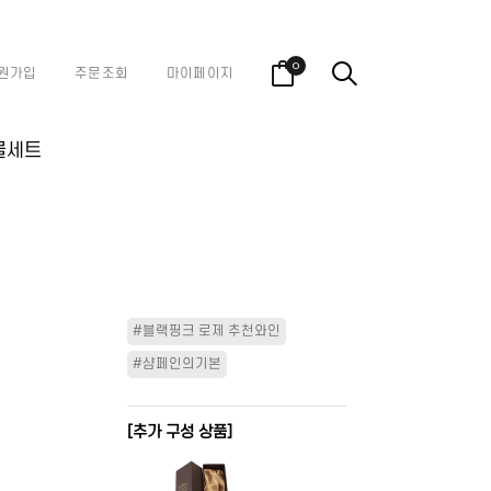
0
원가입
주문조회
마이페이지
물세트
#블랙핑크 로제 추천와인
#샴페인의기본
[추가 구성 상품]