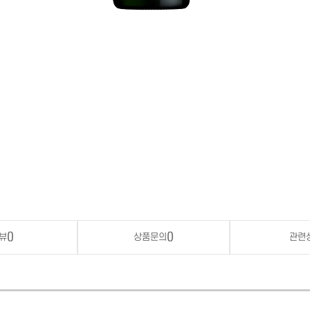
뷰
()
상품문의
()
관련