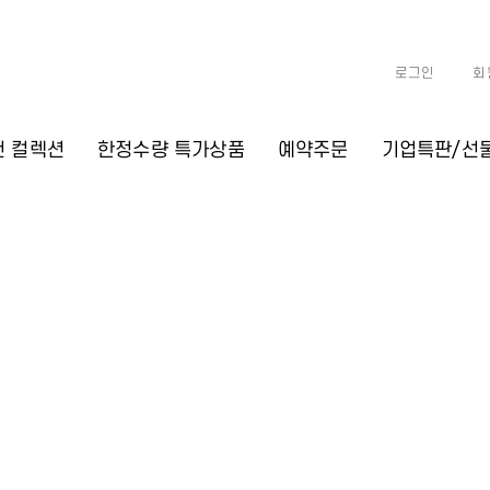
로그인
회
천 컬렉션
한정수량 특가상품
예약주문
기업특판/선