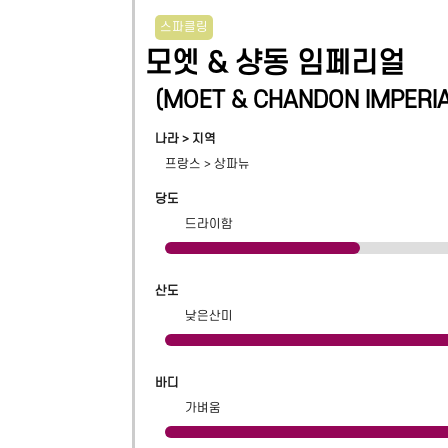
스파클링
모엣 & 샹동 임페리얼
(
MOET & CHANDON IMPERI
나라 > 지역
프랑스
>
상파뉴
당도
드라이함
산도
낮은산미
바디
가벼움