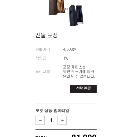
선물 포장
판매가격
4,500원
적립금
1%
포장 케이스는
특이사항
와인의 크기에 따라
달라질 수 있습니다.
선택완료
모엣 샹동 임페리얼