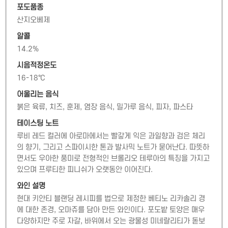
포도품종
산지오베제
알콜
14.2
%
시음적정온도
16-18℃
어울리는 음식
붉은 육류, 치즈, 훈제, 염장 음식, 밀가루 음식, 피자, 파스타
테이스팅 노트
루비 레드 컬러에 아로마에서는 빨갛게 익은 과일향과 검은 체리
의 향기, 그리고 스파이시한 톤과 발사믹 노트가 묻어난다. 따뜻하
면서도 우아한 풍미로 전형적인 브롤리오 테루아의 특징을 가지고 
있으며 프루티한 피니쉬가 오랫동안 이어진다.
와인 설명
현대 키안티 블랜딩 레시피를 법으로 제정한 베티노 리카솔리 경
에 대한 존경, 오마쥬를 담아 만든 와인이다. 포도밭 토양은 매우 
다양하지만 주로 자갈, 바위에서 오는 광물성 미네랄리티가 돋보