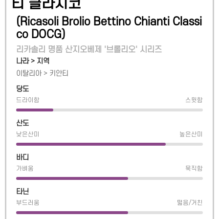
티 클라시코
(
Ricasoli Brolio Bettino Chianti Classi
co DOCG
)
리카솔리 명품 산지오베제 '브롤리오' 시리즈
나라 > 지역
이탈리아
>
키안티
당도
드라이함
스윗함
산도
낮은산미
높은산미
바디
가벼움
묵직함
타닌
부드러움
떫음/거친