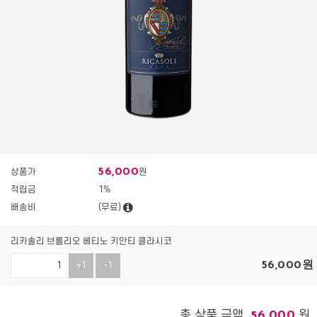
56,000
상품가
원
적립금
1%
배송비
(무료)
리카솔리 브롤리오 베티노 키안티 클라시코
56,000
원
+1
-1
총 상품 금액
원
56,000