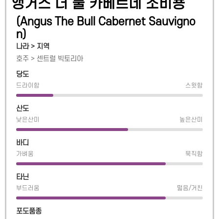
앵거스 더 불 카베르네 소비뇽
(
Angus The Bull Cabernet Sauvigno
n
)
나라 > 지역
호주
>
센트럴 빅토리아
당도
드라이함
스윗함
산도
낮은산미
높은산미
바디
가벼움
묵직함
타닌
부드러움
떫음/거친
포도품종