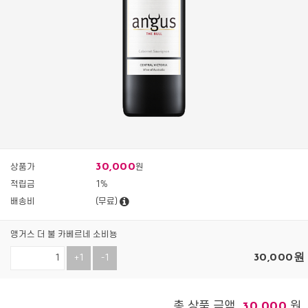
30,000
상품가
원
적립금
1%
배송비
(무료)
앵거스 더 불 카베르네 소비뇽
30,000
원
+1
-1
총 상품 금액
원
30,000