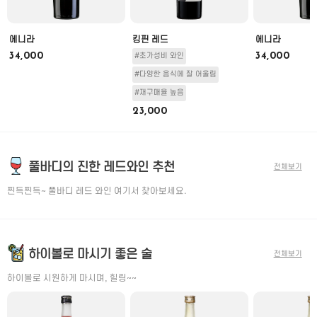
에니라
킹핀 레드
에니라
34,000
34,000
#초가성비 와인
#다양한 음식에 잘 어울림
#재구매율 높음
23,000
풀바디의 진한 레드와인 추천
전체보기
찐득찐득~ 풀바디 레드 와인 여기서 찾아보세요.
하이볼로 마시기 좋은 술
전체보기
하이볼로 시원하게 마시며, 힐링~~