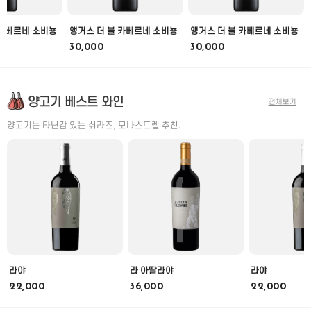
 카베르네 소비뇽
앵거스 더 불 카베르네 소비뇽
앵거스 더 불 카베르네 소비뇽
30,000
30,000
양고기 베스트 와인
전체보기
양고기는 타닌감 있는 쉬라즈, 모나스트렐 추천.
라야
라 아딸라야
라야
22,000
36,000
22,000