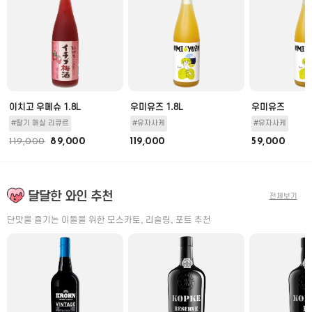
이치고 우메슈 1.8L
우미유즈 1.8L
우미유즈
#딸기 매실 리큐르
#유자사케
#유자사케
119,000
89,000
119,000
59,000
달달한 와인 추천
전체보기
단맛을 즐기는 이들을 위한 모스카토, 리슬링, 포트 추천