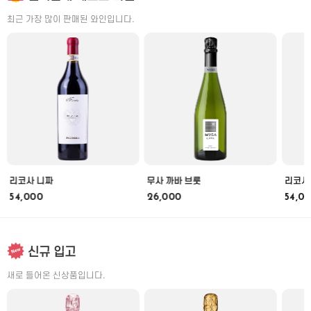
최근 가장 많이 판매된 와인입니다.
리코사 니짜
무사 까바 브룻
리코사
54,000
26,000
54,0
신규 입고
새로 들어온 신상품입니다.