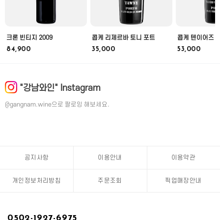
크론 빈티지 2009
콥케 리제르바 토니 포트
콥케 텐이어즈 
84,900
35,000
53,000
"강남와인" Instagram
@gangnam.wine으로 팔로잉 해보세요.
공지사항
이용안내
이용약관
개인정보처리방침
주문조회
픽업매장안내
0502-1927-6975