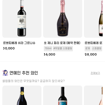
미
르쁘띠베레 쉬라 그르나슈
쏘 제니 파리 로제 (예약 판매)
르쁘띠베레 로제
30,000
750ml
#무알콜 스파클링
로제
스파클링
56,000
28,000
연예인 추천 와인
전체보기
셀럽들의 와인은 무엇일까요? 궁금하지 않으세요?