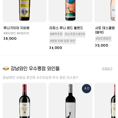
루나가이아 지비뽀
라피스 루나 레드 블렌드
샤또 데스클랑 
(예약)
#혜리와인 #비밀이야
#예약주문
최소주문수량3개
38,000
#강민경와인
#래퍼 한해 입문 와인
32,000
34,000
강남와인 우수평점 와인들
전체보기
강남와인 사장님 포인트 4.0 이상의 우수 와인 리스트!!
4.0