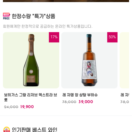
한정수량 "특가"상품
회원에게만 한정적으로 공급하는 온라인 특가상품입니다.
17%
50%
보히가스 그랑 리저브 엑스트라 브
레 쟈뎅 앙 샹탕 부하슈
레 쟈뎅
룻
78,000
39,000
78,0
24,000
19,900
인기판매 베스트 와인