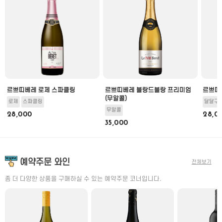
르쁘띠베레 로제 스파클링
르쁘띠베레 블랑드블랑 프리미엄
르쁘띠
(무알콜)
로제
스파클링
달달구
무알콜
28,000
28,0
35,000
예약주문 와인
전체보기
좀 더 다양한 상품을 구매하실 수 있는 예약주문 코너입니다.