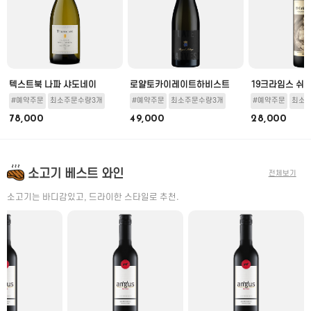
뇽
텍스트북 나파 샤도네이
로얄토카이레이트하비스트
19크라임스 쉬
#예약주문
최소주문수량3개
#예약주문
최소주문수량3개
#예약주문
최소
78,000
49,000
28,000
소고기 베스트 와인
전체보기
소고기는 바디감있고, 드라이한 스타일로 추천.