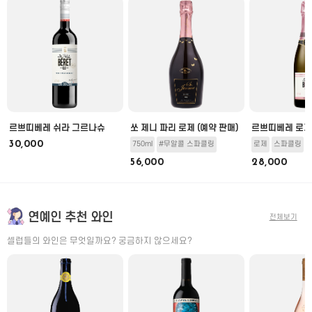
미
르쁘띠베레 쉬라 그르나슈
쏘 제니 파리 로제 (예약 판매)
르쁘띠베레 로제
30,000
750ml
#무알콜 스파클링
로제
스파클링
56,000
28,000
연예인 추천 와인
전체보기
셀럽들의 와인은 무엇일까요? 궁금하지 않으세요?