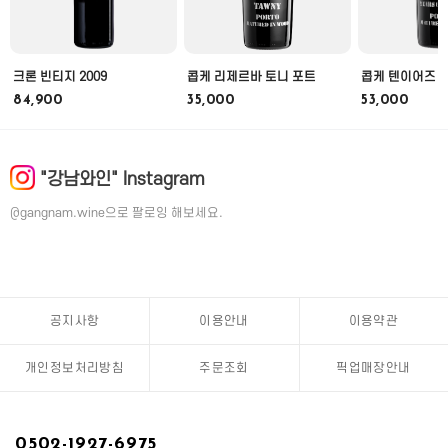
크론 빈티지 2009
콥케 리제르바 토니 포트
콥케 텐이어즈 
84,900
35,000
53,000
"강남와인" Instagram
@gangnam.wine으로 팔로잉 해보세요.
공지사항
이용안내
이용약관
개인정보처리방침
주문조회
픽업매장안내
0502-1927-6975