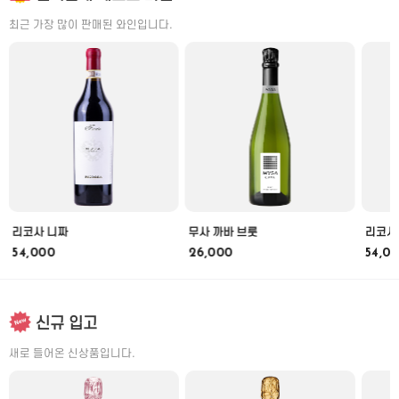
최근 가장 많이 판매된 와인입니다.
리코사 니짜
무사 까바 브룻
리코사
54,000
26,000
54,0
신규 입고
새로 들어온 신상품입니다.