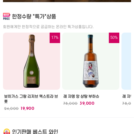
한정수량 "특가"상품
회원에게만 한정적으로 공급하는 온라인 특가상품입니다.
17%
50%
보히가스 그랑 리저브 엑스트라 브
레 쟈뎅 앙 샹탕 부하슈
레 쟈뎅
룻
78,000
39,000
78,0
24,000
19,900
인기판매 베스트 와인