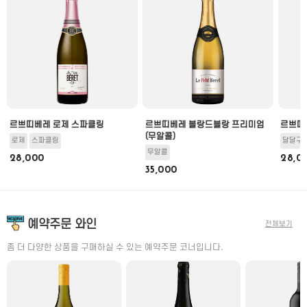
르쁘띠베레 로제 스파클링
르쁘띠베레 블랑드블랑 프리미엄
르쁘띠
(무알콜)
로제
스파클링
달달구
무알콜
28,000
28,0
35,000
예약주문 와인
전체보기
좀 더 다양한 상품을 구매하실 수 있는 예약주문 코너입니다.