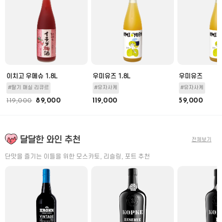
이치고 우메슈 1.8L
우미유즈 1.8L
우미유즈
#딸기 매실 리큐르
#유자사케
#유자사케
119,000
89,000
119,000
59,000
달달한 와인 추천
전체보기
단맛을 즐기는 이들을 위한 모스카토, 리슬링, 포트 추천