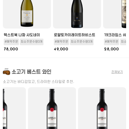
뇽
텍스트북 나파 샤도네이
로얄토카이레이트하비스트
19크라임스 쉬
#예약주문
최소주문수량3개
#예약주문
최소주문수량3개
#예약주문
최소
78,000
49,000
28,000
소고기 베스트 와인
전체보기
소고기는 바디감있고, 드라이한 스타일로 추천.