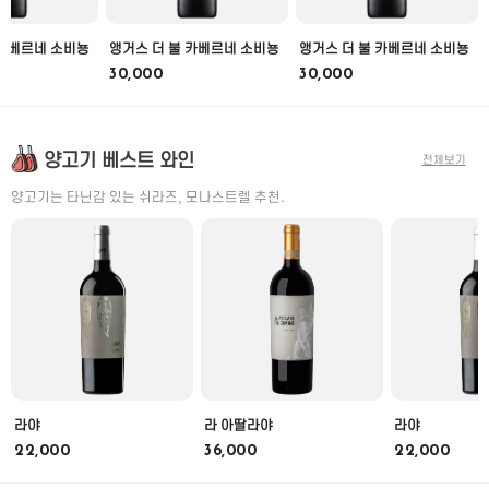
 카베르네 소비뇽
앵거스 더 불 카베르네 소비뇽
앵거스 더 불 카베르네 소비뇽
30,000
30,000
양고기 베스트 와인
전체보기
양고기는 타닌감 있는 쉬라즈, 모나스트렐 추천.
라야
라 아딸라야
라야
22,000
36,000
22,000