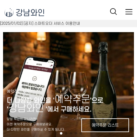
강남와인
[2025/01/02] [공지] 스마트오더 서비스 이용안내
예약주문 시작!!
예약주문
더 다양한 와인을 '
'으로
강남와인
'
'에서 구매하세요.
당일 픽업이 아니라면~
이젠 예약주문으로 구매해보세요.
예약주문 리스트
더 다양한 와인을 구매하실 수 있게 됩니다.