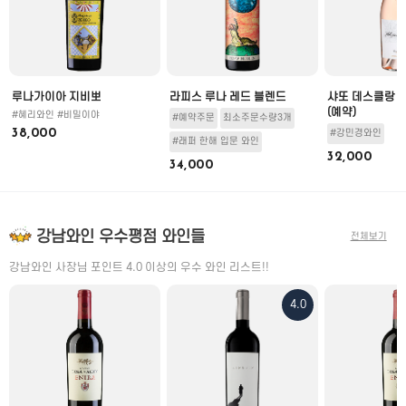
루나가이아 지비뽀
라피스 루나 레드 블렌드
샤또 데스클랑 
(예약)
#혜리와인 #비밀이야
#예약주문
최소주문수량3개
38,000
#강민경와인
#래퍼 한해 입문 와인
32,000
34,000
강남와인 우수평점 와인들
전체보기
강남와인 사장님 포인트 4.0 이상의 우수 와인 리스트!!
4.0