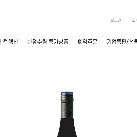
로그인
회
천 컬렉션
한정수량 특가상품
예약주문
기업특판/선