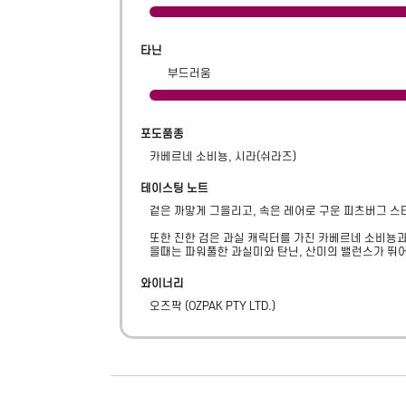
타닌
부드러움
포도품종
카베르네 소비뇽, 시라(쉬라즈)
테이스팅 노트
겉은 까맣게 그을리고, 속은 레어로 구운 피츠버그 스타
또한 진한 검은 과실 캐릭터를 가진 카베르네 소비뇽
을때는 파워풀한 과실미와 탄닌, 산미의 밸런스가 뛰
와이너리
오즈팍
(
OZPAK PTY LTD.
)