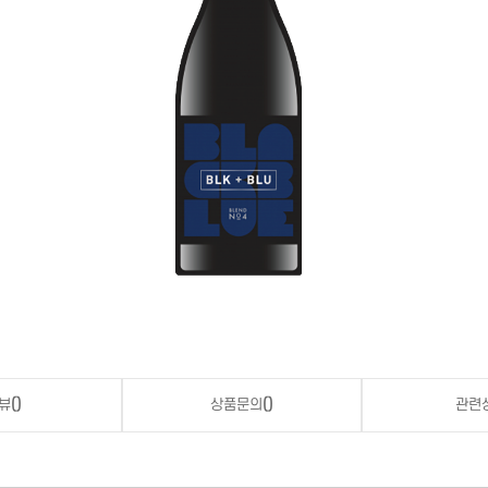
뷰
()
상품문의
()
관련