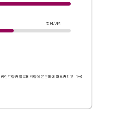
떫음/거친
랙 커런트향과 블루베리향이 은은하게 어우러지고, 마셨