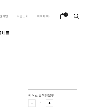
0
원가입
주문조회
마이페이지
물세트
앵거스 블랙앤블루