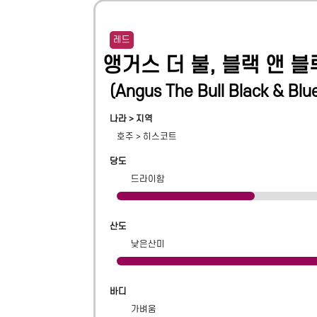
레드
앵거스 더 불, 블랙 앤 블
(
Angus The Bull Black & Blu
나라 > 지역
호주
>
히스코트
당도
드라이함
산도
낮은산미
바디
가벼움