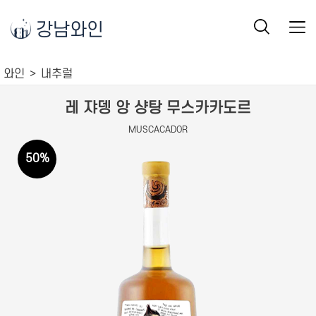
강남와인
와인
내추럴
레 쟈뎅 앙 샹탕 무스카카도르
MUSCACADOR
50
%