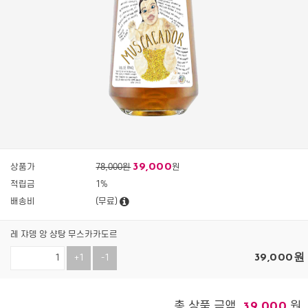
39,000
상품가
78,000원
원
적립금
1%
배송비
(무료)
레 쟈뎅 앙 샹탕 무스카카도르
39,000
원
+1
-1
총 상품 금액
원
39,000