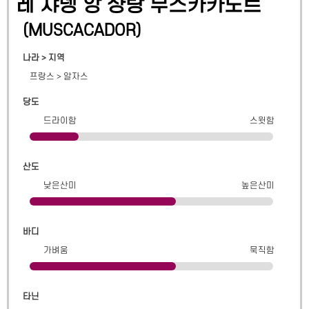
레 쟈뎅 앙 샹탕 무스카카도르
(
MUSCACADOR
)
나라 > 지역
프랑스
>
알자스
당도
드라이함
스윗함
산도
낮은산미
높은산미
바디
가벼움
묵직함
타닌