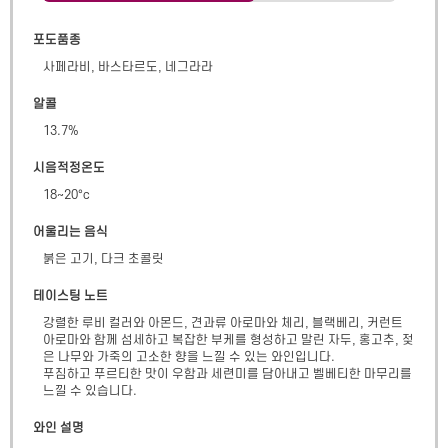
포도품종
사페라비, 바스타르도, 네그라라
알콜
13.7
%
시음적정온도
18~20°c
어울리는 음식
붉은 고기, 다크 초콜릿
테이스팅 노트
강렬한 루비 컬러와 아몬드, 견과류 아로마와 체리, 블랙베리, 커런트 
아로마와 함께 섬세하고 복잡한 부케를 형성하고 말린 자두, 홍고추, 젖
은 나무와 가죽의 고소한 향을 느낄 수 있는 와인입니다.

푸짐하고 푸르티한 맛이 우함과 세련미를 담아내고 벨베티한 마무리를 
느낄 수 있습니다.
와인 설명