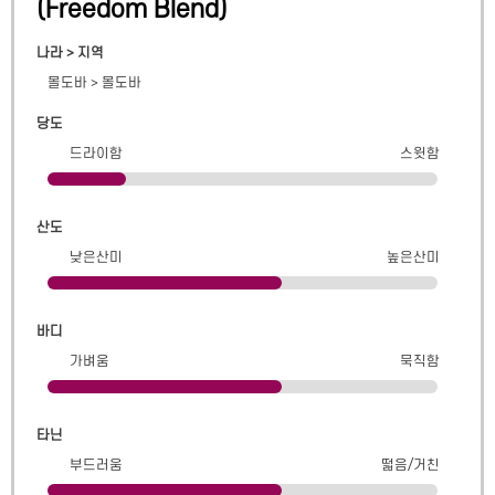
(
Freedom Blend
)
나라 > 지역
몰도바
>
몰도바
당도
드라이함
스윗함
산도
낮은산미
높은산미
바디
가벼움
묵직함
타닌
부드러움
떫음/거친