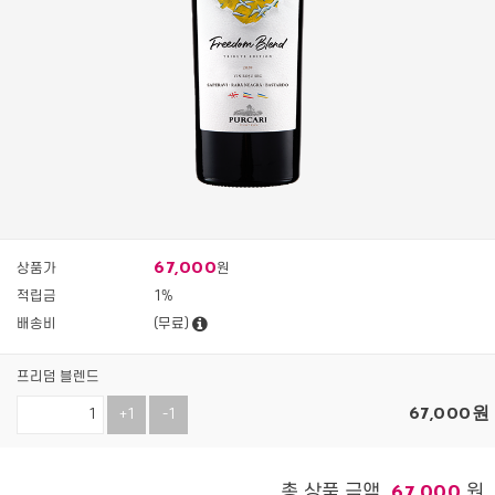
67,000
상품가
원
적립금
1%
배송비
(무료)
프리덤 블렌드
67,000
원
+1
-1
총 상품 금액
원
67,000