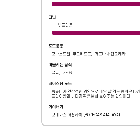
타닌
부드러움
포도품종
모나스트렐 (무르베드르), 가르나차 틴토레라
어울리는 음식
육류, 파스타
테이스팅 노트
농축미가 인상적인 와인으로 매우 잘 익은 농익은 다양
드라이함과 바디감을 충분히 보여주는 와인이다.
와이너리
보데가스 아딸라야
(
BODEGAS ATALAYA
)