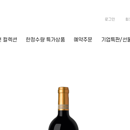
로그인
회
천 컬렉션
한정수량 특가상품
예약주문
기업특판/선