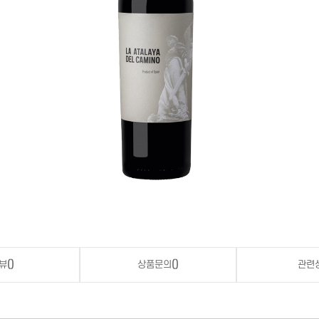
뷰
()
상품문의
()
관련