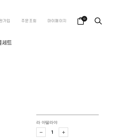
0
원가입
주문조회
마이페이지
물세트
라 아딸라야