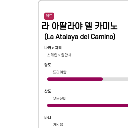
레드
라 아딸라야 델 카미노
(
La Atalaya del Camino
)
나라 > 지역
스페인
>
알만사
당도
드라이함
산도
낮은산미
바디
가벼움