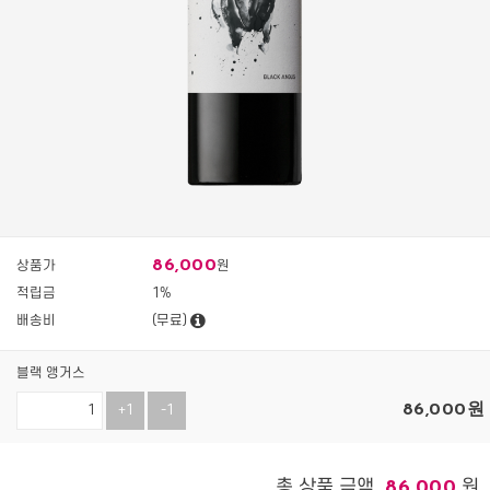
86,000
상품가
원
적립금
1%
배송비
(무료)
블랙 앵거스
86,000
원
+1
-1
총 상품 금액
원
86,000