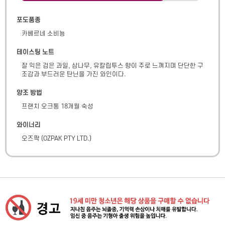
포도품종
카베르네 소비뇽
테이스팅 노트
잘 익은 검은 과일, 삼나무, 유칼립투스 향이 주로 느껴지며 단단한 구
조감과 부드러운 탄닌을 가진 와인이다.
양조 방법
프랜치 오크통 18개월 숙성
와이너리
오즈팍
(
OZPAK PTY LTD.
)