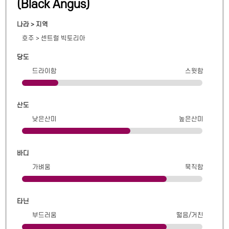
(
Black Angus
)
나라 > 지역
호주
>
센트럴 빅토리아
당도
드라이함
스윗함
산도
낮은산미
높은산미
바디
가벼움
묵직함
타닌
부드러움
떫음/거친