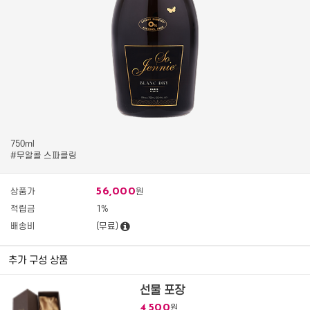
750ml
#무알콜 스파클링
56,000
상품가
원
적립금
1%
배송비
(무료)
추가 구성 상품
선물 포장
4,500
원