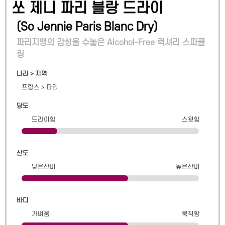
쏘 제니 파리 블랑 드라이
(
So Jennie Paris Blanc Dry
)
파리지앵의 감성을 수놓은 Alcohol-Free 럭셔리 스파클
링
나라 > 지역
프랑스
>
파리
당도
드라이함
스윗함
산도
낮은산미
높은산미
바디
가벼움
묵직함