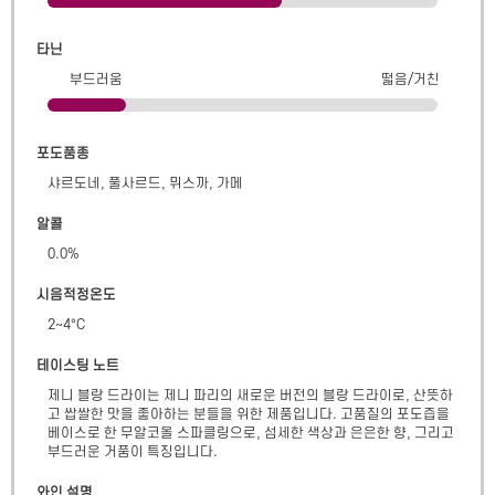
타닌
부드러움
떫음/거친
포도품종
샤르도네, 풀사르드, 뮈스까, 가메
알콜
0.0
%
시음적정온도
2~4°C
테이스팅 노트
제니 블랑 드라이는 제니 파리의 새로운 버전의 블랑 드라이로, 산뜻하
고 쌉쌀한 맛을 좋아하는 분들을 위한 제품입니다. 고품질의 포도즙을 
베이스로 한 무알코올 스파클링으로, 섬세한 색상과 은은한 향, 그리고 
부드러운 거품이 특징입니다.
와인 설명