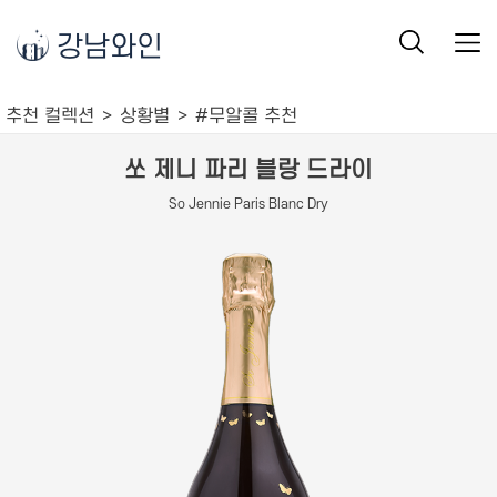
강남와인
추천 컬렉션
상황별
#무알콜 추천
쏘 제니 파리 블랑 드라이
So Jennie Paris Blanc Dry