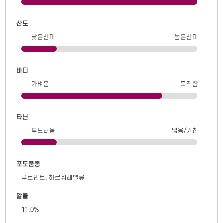
산도
낮은산미
높은산미
바디
가벼움
묵직함
타닌
부드러움
떫음/거친
포도품종
푸르민트, 하르쉬레벨류
알콜
11.0
%