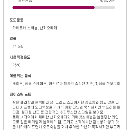
부드러움
떫음/거친
포도품종
카베르네 소비뇽, 산지오베제
알콜
14.5
%
시음적정온도
16°C
어울리는 음식
테이크, 정통 스테이크, 향신료가 첨가된 숙성된 치즈, 최상급 한우구이
테이스팅 노트
짙은 베리향과 블랙베리 잼, 그리고 스파이시한 감초향과 향과 맛을 나
타내며 프랜치 오크숙성을 거쳐 우아한 타닌과 묵직하지만 부드러운 바
디감, 절제된 산도 등 전형적인 수퍼투스칸 스타일을 보여줌.

로마냐 지역에서 재배한 산지오베제와 카베넷쇼비뇽을 블랜딩한 와인
으로 짙은 베리향과 블랙베리 잼, 그리고 스파이시한 감초향과 향과 맛
을 나타내며 프랜치 오크숙성을 거쳐 우아한 타닌과 묵직하지만 부드러