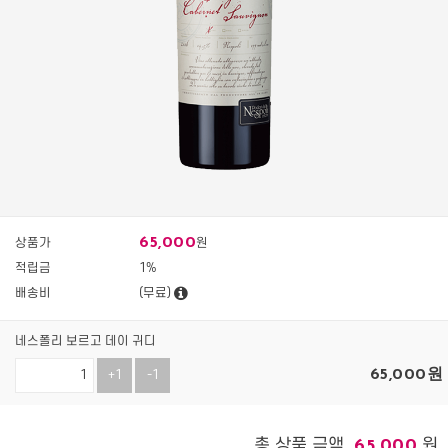
65,000
상품가
원
적립금
1%
배송비
(무료)
네스폴리 보르고 데이 귀디
65,000
원
+1
-1
총 상품 금액
원
65,000