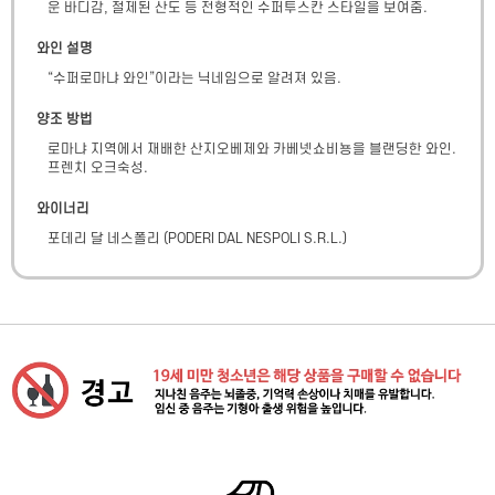
운 바디감, 절제된 산도 등 전형적인 수퍼투스칸 스타일을 보여줌.
와인 설명
“수퍼로마냐 와인”이라는 닉네임으로 알려져 있음.
양조 방법
로마냐 지역에서 재배한 산지오베제와 카베넷쇼비뇽을 블랜딩한 와인. 
프렌치 오크숙성.
와이너리
포데리 달 네스폴리
(
PODERI DAL NESPOLI S.R.L.
)