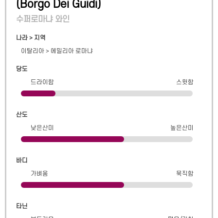
(
Borgo Dei Guidi
)
수퍼로마냐 와인
나라 > 지역
이탈리아
>
에밀리아 로마냐
당도
드라이함
스윗함
산도
낮은산미
높은산미
바디
가벼움
묵직함
타닌