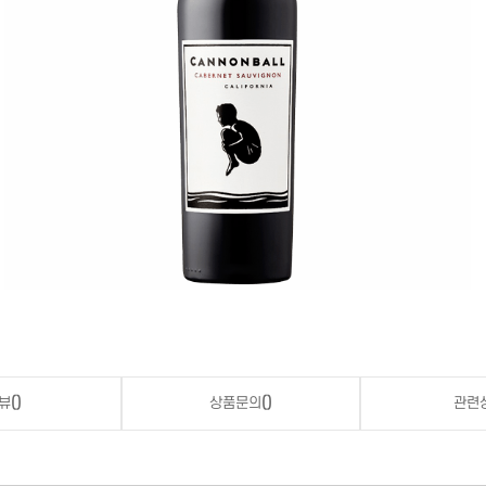
뷰
()
상품문의
()
관련