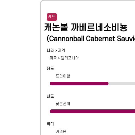
레드
캐논볼 까베르네소비뇽
(
Cannonball Cabernet Sauv
나라 > 지역
미국
>
캘리포니아
당도
드라이함
산도
낮은산미
바디
가벼움