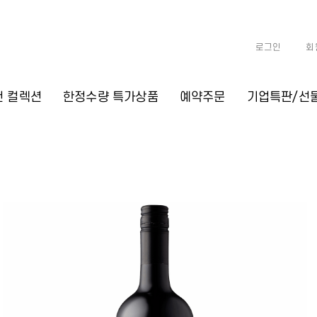
로그인
회
천 컬렉션
한정수량 특가상품
예약주문
기업특판/선