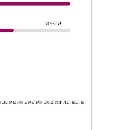
떫음/거친
매끄러운 타닌은 과일의 짙은 코어와 함께 커피, 토피, 토