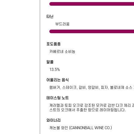
타닌
부드러움
포도품종
카베르네 소비뇽
알콜
13.5
%
어울리는 음식
햄버거, 스테이크, 갈비, 양갈비, 피자, 볼로네제 소스
테이스팅 노트
캐러멜과 토피 오크로 강조된 모카로 감싼 다크 체리 과
스트의 오크에서 추출한 향으로 레이어링됩니다.
와이너리
캐논볼 와인
(
CANNONBALL WINE CO.
)