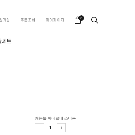
0
원가입
주문조회
마이페이지
물세트
캐논볼 까베르네 소비뇽