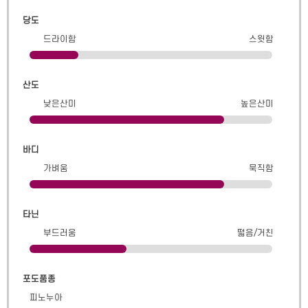
당도
드라이함
스윗함
산도
낮은산미
높은산미
바디
가벼움
묵직함
타닌
부드러움
떫음/거친
포도품종
피노누아