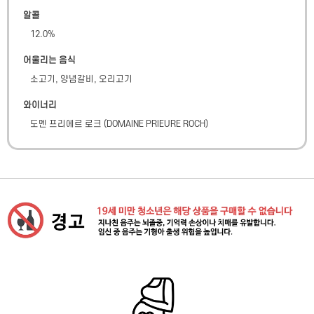
알콜
12.0
%
어울리는 음식
소고기, 양념갈비, 오리고기
와이너리
도멘 프리에르 로크
(
DOMAINE PRIEURE ROCH
)