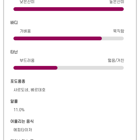
낮은산미
높은산미
바디
가벼움
묵직함
타닌
부드러움
떫음/거친
포도품종
샤르도네, 베르데호
알콜
11.0
%
어울리는 음식
에피타이저