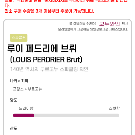
므로, "픽업준비 완료" 문자메시지를 수신하신 뒤에 픽업오시길 바랍니
다.
최소 구매 수량은 3개 이상부터 주문이 가능합니다.
본 컨텐츠는 주)비닛
에서
온라인몰에게 제공하는 와인정보제공 서비스입니다.
스파클링
루이 페드리에 브뤼
(
LOUIS PERDRIER Brut
)
140년 역사의 부르고뉴 스파클링 와인
나라 > 지역
프랑스
>
부르고뉴
당도
드라이함
스윗함
산도