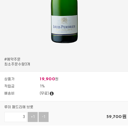
#예약주문
최소주문수량3개
19,900
상품가
원
적립금
1%
배송비
(무료)
루이 페드리에 브룻
59,700
원
+1
-1