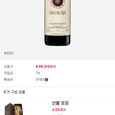
#2022
639,000
상품가
원
적립금
1%
배송비
(무료)
추가 구성 상품
선물 포장
4,500
원