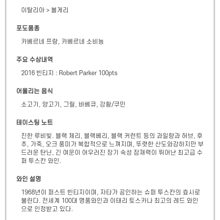
이탈리아
>
볼게리
포도품종
카베르네 프랑, 카베르네 소비뇽
주요 수상내역
2016 빈티지 : Robert Parker 100pts
어울리는 음식
소고기, 양고기, 그릴, 바베큐, 강황/쿠민
테이스팅 노트
진한 루비빛. 블랙 체리, 블랙베리, 블랙 커런트 등의 과일향과 허브, 후
추, 가죽, 오크 풍미가 복합적으로 느껴지며, 뚜렷한 산도와강하지만 부
드러운 탄닌, 긴 여운이 어우러진 장기 숙성 잠재력이 뛰어난 최고급 수
퍼 투스칸 와인.
와인 설명
1968년이 퍼스트 빈티지이며, 자타가 공인하는 슈퍼 투스칸의 효시로 
불린다. 전세계 100대 명품와인과 이태리 토스카나 최고의 레드 와인
으로 인정받고 있다.