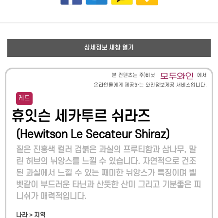
상세정보 새창 열기
본 컨텐츠는 주)비닛
에서
온라인몰에게 제공하는 와인정보제공 서비스입니다.
레드
휴잇슨 세카투르 쉬라즈
(
Hewitson Le Secateur Shiraz
)
짙은 진홍색 컬러 검붉은 과실의 프루티함과 삼나무, 말
린 허브의 뉘앙스를 느낄 수 있습니다. 자연적으로 건조
된 과실에서 느낄 수 있는 째미한 뉘앙스가 특징이며 벨
벳같이 부드러운 타닌과 산뜻한 산미 그리고 기분좋은 피
니쉬가 매력적입니다.
나라 > 지역