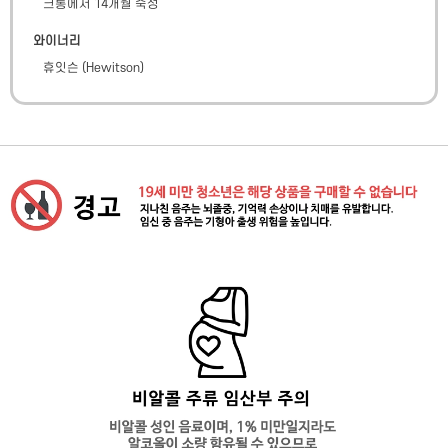
크통에서 14개월 숙성
와이너리
휴잇슨
(
Hewitson
)