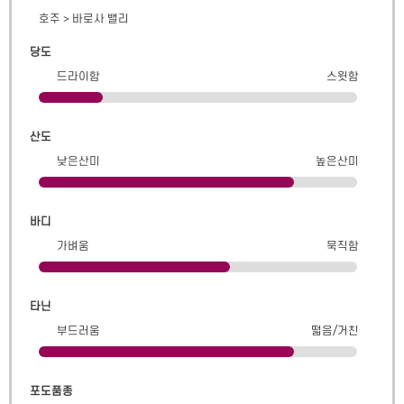
호주
>
바로사 밸리
당도
드라이함
스윗함
산도
낮은산미
높은산미
바디
가벼움
묵직함
타닌
부드러움
떫음/거친
포도품종