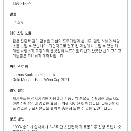
시라(쉬라즈)
알콜
14.5
%
테이스팅 노트
짙은 진홍색 컬러 검붉은 과실의 프루티함과 삼나무, 말린 허브의 뉘앙
스를 느낄 수 있습니다. 자연적으로 건조 된 과실에서 느낄 수 있는 째
미한 뉘앙스가 특징이며 벨벳같이 부드러운 타닌과 산뜻한 산미 그리고 
기분좋은 피니쉬가 매력적입니다.
와인 스토리
James Suckling 92 points

Gold Medal – Paris Wine Cup 2021
와인 설명
세카투르는 전지가위를 사용해서 한송이씩 손으로 수확하는 바로사의 
전통수확 방식에 경의를 표하기 위해 지어진 이름 입니다. 따뜻하면서
도 건조한 바로사밸리의 매력을 충분히 느낄 수 있는 와인입니다.
양조 방법
100% 송이채 압착해서 2~3주 간 스킨컨택 과 르몽타주 진행.프렌치 오