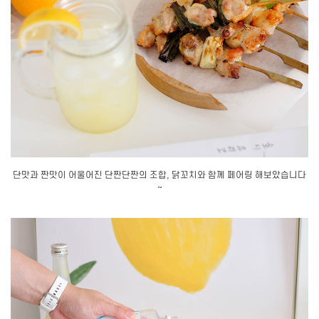
단맛과 짠맛이 어울어진 단짠단짠의 조합, 닭꼬치와 함께 페어링 해보았습니다
~