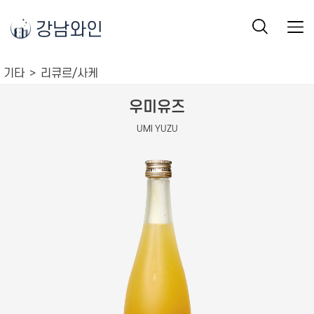
강남와인
기타
리큐르/사케
우미유즈
UMI YUZU