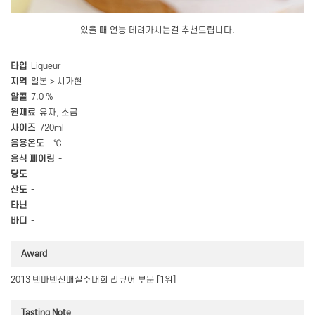
있을 때 언능 데려가시는걸 추천드립니다.
타입
Liqueur
지역
일본 > 시가현
알콜
7.0 %
원재료
유자, 소금
사이즈
720ml
음용온도
- ℃
음식 페어링
-
당도
-
산도
-
타닌
-
바디
-
Award
2013 텐마텐진매실주대회 리큐어 부문 [1위]
Tasting Note