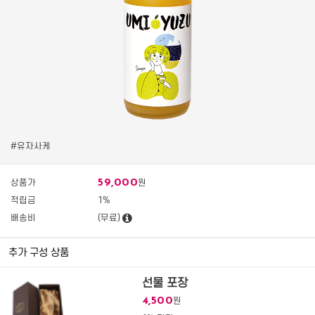
#유자사케
59,000
상품가
원
적립금
1%
배송비
(무료)
추가 구성 상품
선물 포장
4,500
원