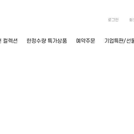
로그인
회
천 컬렉션
한정수량 특가상품
예약주문
기업특판/선