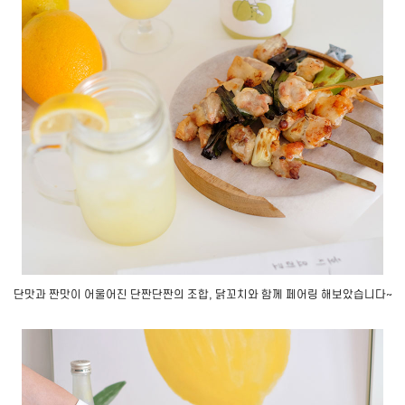
단맛과 짠맛이 어울어진 단짠단짠의 조합, 닭꼬치와 함께 페어링 해보았습니다~