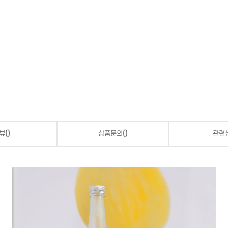
뷰
()
상품문의
()
관련