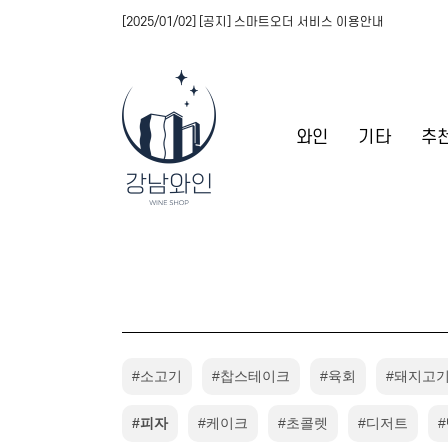
[2025/01/02] [공지] 스마트오더 서비스 이용안내
와인
기타
추
#소고기
#찹스테이크
#육회
#돼지고기
#피자
#케이크
#초콜렛
#디저트