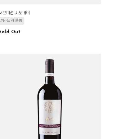
서브미션 샤도네이
#바닐라 뿜뿡
Sold Out