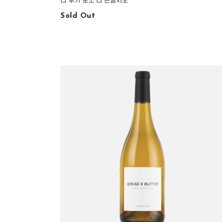
라 후가 로쏘 디 몬탈치노
Sold Out