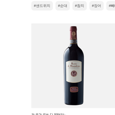
#샌드위치
#순대
#참치
#장어
#