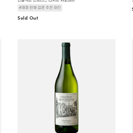
캔달잭슨 빈트너스 리저브 샤도네이
#래퍼 한해 입문 추천 와인
Sold Out