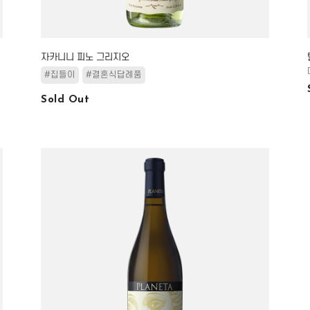
자카니니 피노 그리지오
#집들이
#결혼식답례품
Sold Out