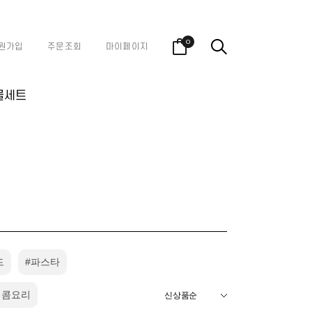
0
원가입
주문조회
마이페이지
물세트
드
#파스타
매콤요리