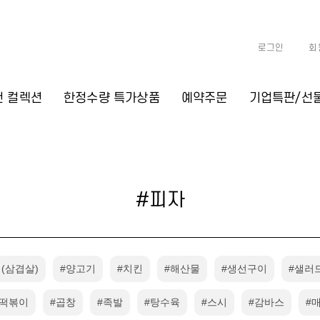
로그인
회
천 컬렉션
한정수량 특가상품
예약주문
기업특판/선
#피자
(삼겹살)
#양고기
#치킨
#해산물
#생선구이
#샐러
#떡볶이
#곱창
#족발
#탕수육
#스시
#감바스
#