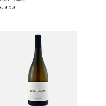
노떼로사 프리미티보
Sold Out