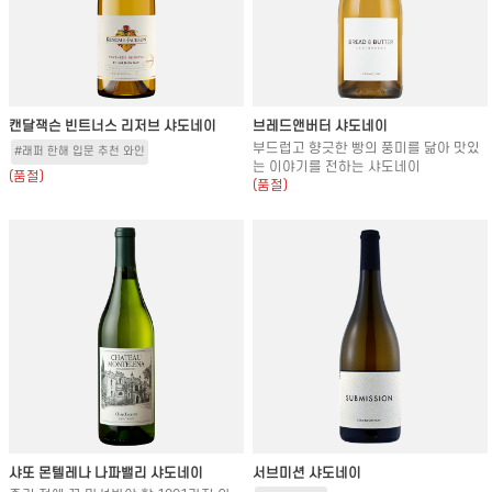
캔달잭슨 빈트너스 리저브 샤도네이
브레드앤버터 샤도네이
부드럽고 향긋한 빵의 풍미를 닮아 맛있
#래퍼 한해 입문 추천 와인
는 이야기를 전하는 샤도네이
(품절)
(품절)
샤또 몬텔레나 나파밸리 샤도네이
서브미션 샤도네이