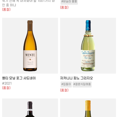
죽기 전에 꼭 마셔봐야 할 1001가지 와
#바닐라 뿜뿡
인 중 하나
(품절)
(품절)
웬티 모닝 포그 샤도네이
자카니니 피노 그리지오
#2021
#집들이
#결혼식답례품
(품절)
(품절)