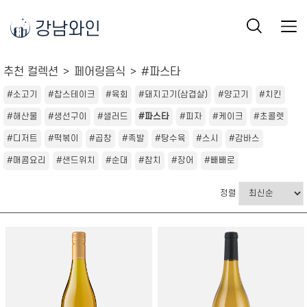
강남와인
추천 컬렉션
페어링음식
#파스타
#소고기
#찹스테이크
#육회
#돼지고기(삼겹살)
#양고기
#치킨
#해산물
#생선구이
#샐러드
#파스타
#피자
#케이크
#초콜렛
#디저트
#떡볶이
#곱창
#족발
#탕수육
#스시
#감바스
#매콤요리
#샌드위치
#순대
#참치
#장어
#빼빼로
정렬