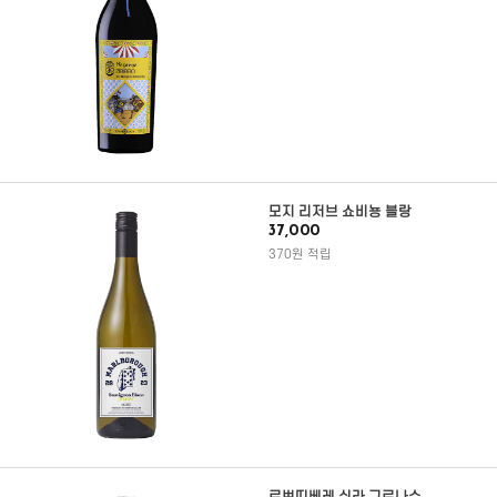
모지 리저브 쇼비뇽 블랑
37,000
370원 적립