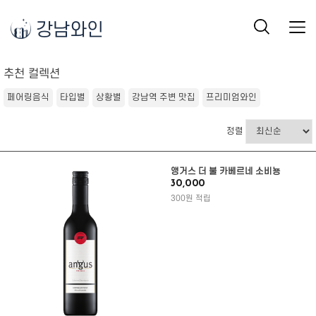
강남와인
추천 컬렉션
페어링음식
타입별
상황별
강남역 주변 맛집
프리미엄와인
정렬
앵거스 더 불 카베르네 소비뇽
30,000
300원 적립