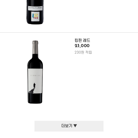
킹핀 레드
23,000
230원 적립
더보기 ▼