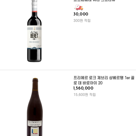
르쁘띠베레 쉬라 그르나슈
30,000
300원 적립
프리에르 로크 제브리 샹베르땡 1er 끌
로 데 바로아이 20
1,560,000
15,600원 적립